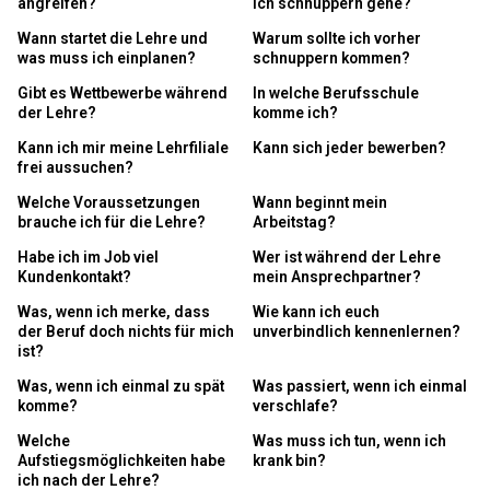
angreifen?
ich schnuppern gehe?
Wann startet die Lehre und
Warum sollte ich vorher
was muss ich einplanen?
schnuppern kommen?
Gibt es Wettbewerbe während
In welche Berufsschule
der Lehre?
komme ich?
Kann ich mir meine Lehrfiliale
Kann sich jeder bewerben?
frei aussuchen?
Welche Voraussetzungen
Wann beginnt mein
brauche ich für die Lehre?
Arbeitstag?
Habe ich im Job viel
Wer ist während der Lehre
Kundenkontakt?
mein Ansprechpartner?
Was, wenn ich merke, dass
Wie kann ich euch
der Beruf doch nichts für mich
unverbindlich kennenlernen?
ist?
Was, wenn ich einmal zu spät
Was passiert, wenn ich einmal
komme?
verschlafe?
Welche
Was muss ich tun, wenn ich
Aufstiegsmöglichkeiten habe
krank bin?
ich nach der Lehre?